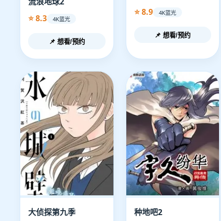
流浪地球2
⭐ 8.9
4K蓝光
⭐ 8.3
4K蓝光
📌 想看/预约
📌 想看/预约
大侦探第九季
种地吧2