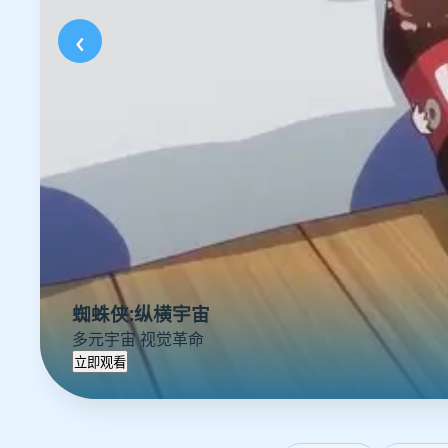
‹
蜘蛛侠:纵横宇宙
多元宇宙 视觉革命
立即观看