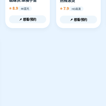
蜘蛛侠:纵横宇宙
热辣滚烫
⭐ 8.9
⭐ 7.9
4K蓝光
HD高清
📌 想看/预约
📌 想看/预约