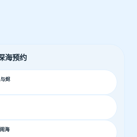
 深海预约
火与烬
闹海