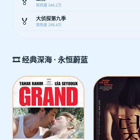
🏅
周热度 346.2万
🏅
大侦探第九季
周热度 298.4万
🎞️ 经典深海 · 永恒蔚蓝