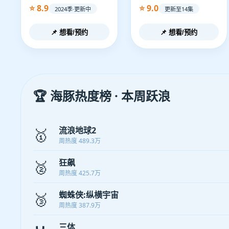
⭐ 8.9
⭐ 9.0
2024季·更新中
更新至14集
📌 想看/预约
📌 想看/预约
🏆 海豚热度榜 · 本周跃浪
🥇
流浪地球2
周热度 489.3万
🥈
狂飙
周热度 425.7万
🥉
蜘蛛侠:纵横宇宙
周热度 387.9万
三体