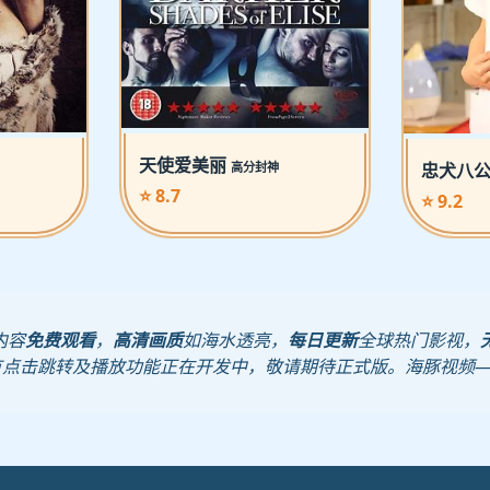
天使爱美丽
高分封神
忠犬八
⭐ 8.7
⭐ 9.2
内容
免费观看
，
高清画质
如海水透亮，
每日更新
全球热门影视，
有点击跳转及播放功能正在开发中，敬请期待正式版。海豚视频