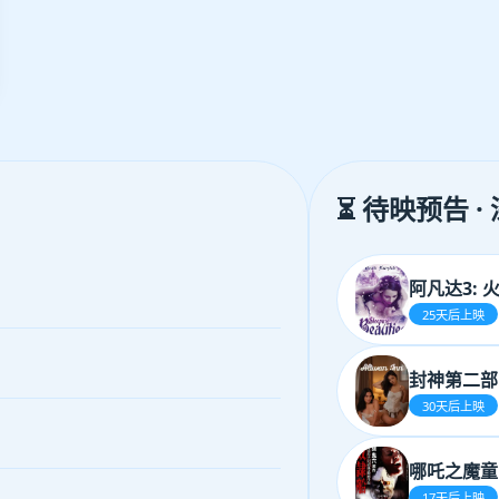
⏳ 待映预告 ·
阿凡达3: 
25天后上映
封神第二部
30天后上映
哪吒之魔童
17天后上映