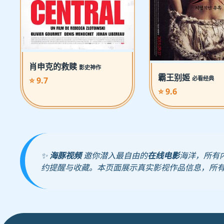
肖申克的救赎
影史神作
霸王别姬
必看经典
⭐ 9.7
⭐ 9.6
✨
海豚视频
邀你潜入最自由的
在线电影
海洋，所有
约提醒与收藏。本页面展示真实影视作品信息，所