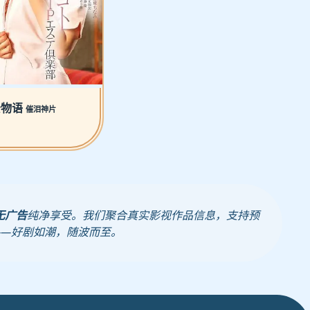
公物语
催泪神片
无广告
纯净享受。我们聚合真实影视作品信息，支持预
——好剧如潮，随波而至。