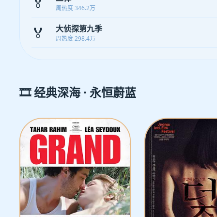
🏅
周热度 346.2万
🏅
大侦探第九季
周热度 298.4万
🎞️ 经典深海 · 永恒蔚蓝