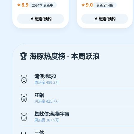
⭐ 8.9
⭐ 9.0
2024季·更新中
更新至14集
📌 想看/预约
📌 想看/预约
🏆 海豚热度榜 · 本周跃浪
🥇
流浪地球2
周热度 489.3万
🥈
狂飙
周热度 425.7万
🥉
蜘蛛侠:纵横宇宙
周热度 387.9万
三体