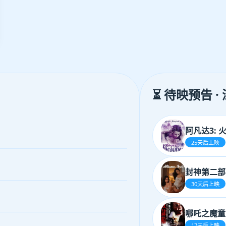
⏳ 待映预告 ·
阿凡达3: 
25天后上映
封神第二部
30天后上映
哪吒之魔童
17天后上映