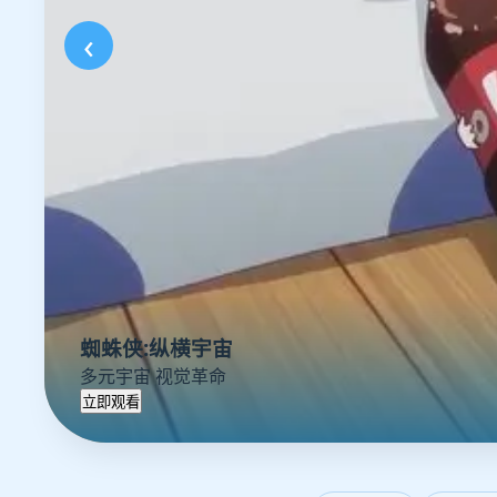
‹
蜘蛛侠:纵横宇宙
多元宇宙 视觉革命
立即观看