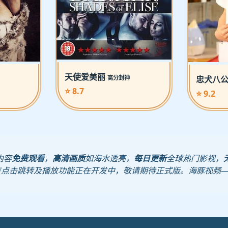
天使爱美丽
高分封神
忠犬八
⭐ 8.7
⭐ 9.2
内容
免费观看
，
高清画质
如海水透亮，
每日更新
全球热门影视，
有点击跳转及播放功能正在开发中，敬请期待正式版。海豚视频