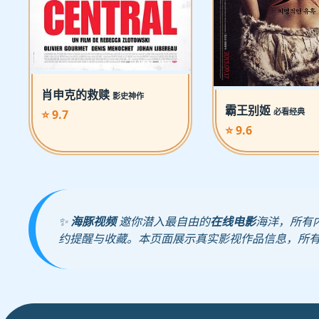
肖申克的救赎
影史神作
霸王别姬
必看经典
⭐ 9.7
⭐ 9.6
✨
海豚视频
邀你潜入最自由的
在线电影
海洋，所有
约提醒与收藏。本页面展示真实影视作品信息，所