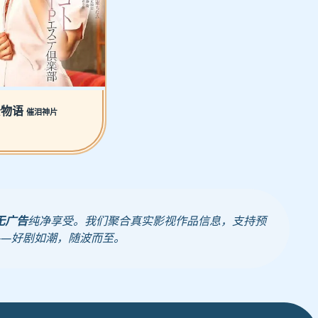
公物语
催泪神片
无广告
纯净享受。我们聚合真实影视作品信息，支持预
——好剧如潮，随波而至。