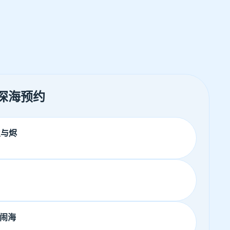
 深海预约
火与烬
闹海