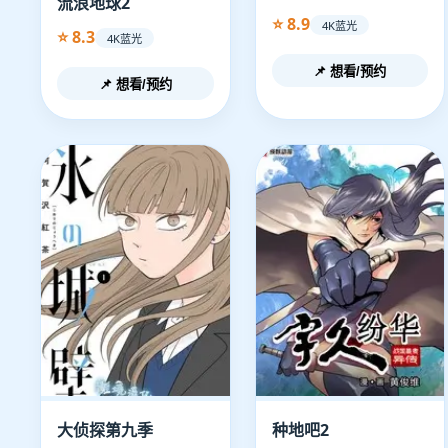
流浪地球2
⭐ 8.9
4K蓝光
⭐ 8.3
4K蓝光
📌 想看/预约
📌 想看/预约
大侦探第九季
种地吧2