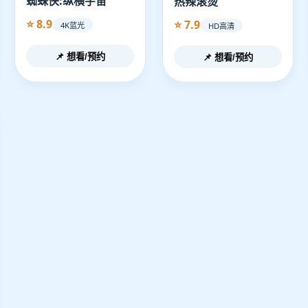
蜘蛛侠:纵横宇宙
热辣滚烫
⭐ 8.9
⭐ 7.9
4K蓝光
HD高清
📌 想看/预约
📌 想看/预约